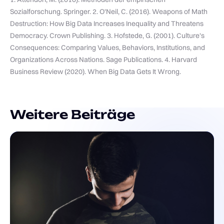
Sozialforschung. Springer. 2. O'Neil, C. (2016). Weapons of Math
Destruction: How Big Data Increases Inequality and Threatens
Democracy. Crown Publishing. 3. Hofstede, G. (2001). Culture's
Consequences: Comparing Values, Behaviors, Institutions, and
Organizations Across Nations. Sage Publications. 4. Harvard
Business Review (2020). When Big Data Gets It Wrong.
Weitere Beiträge